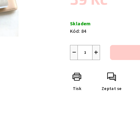
Měrná
cena:
Skladem
Kód:
84
−
+
Tisk
Zeptat se