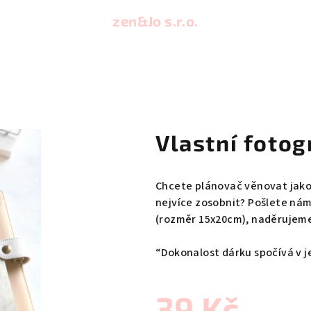
zen&Jo s.r.o.
Vlastní fotog
Chcete plánovač věnovat jako 
nejvíce zosobnit?
Pošlete nám
(rozměr 15x20cm), naděrujem
“Dokonalost dárku spočívá v j
39 Kč