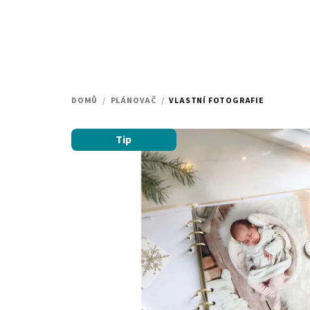
Přejít
na
obsah
DOMŮ
/
PLÁNOVAČ
/
VLASTNÍ FOTOGRAFIE
Tip