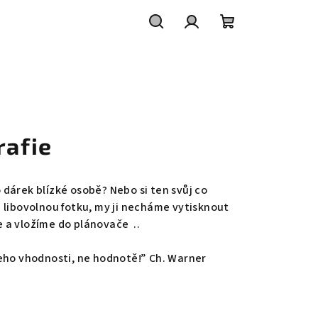
Hledat
Přihlášení
Nákupní
košík
rafie
dárek blízké osobě? Nebo si ten svůj co
 libovolnou fotku, my ji necháme vytisknout
e a vložíme do plánovače
..
eho vhodnosti, ne hodnotě!” Ch. Warner