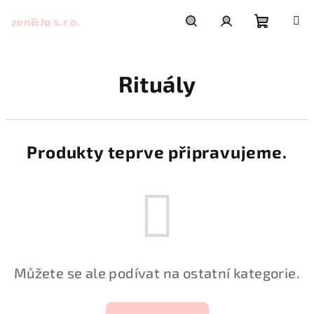
Přejít
na
zen&Jo s.r.o.
obsah
Nákupní
Hledat
Přihlášení
Rituály
košík
Produkty teprve připravujeme.
Můžete se ale podívat na ostatní kategorie.