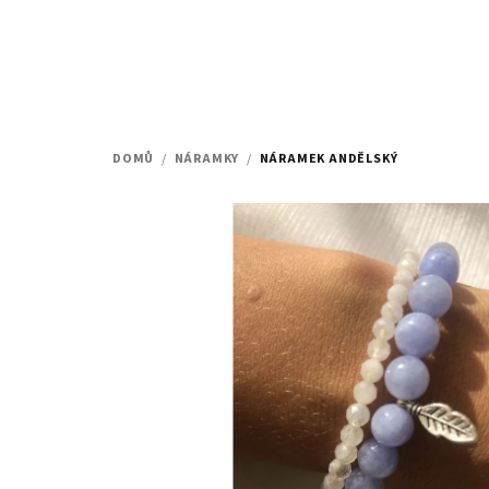
Přejít
na
obsah
DOMŮ
/
NÁRAMKY
/
NÁRAMEK ANDĚLSKÝ