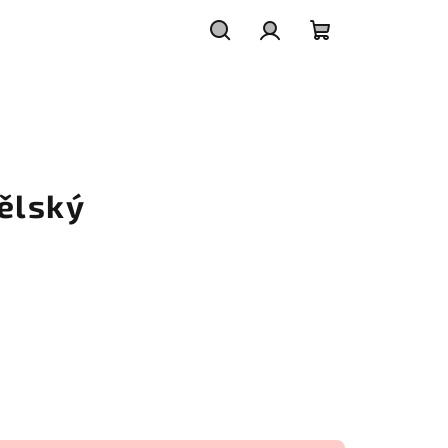
Hledat
Přihlášení
Nákupní
košík
ělský