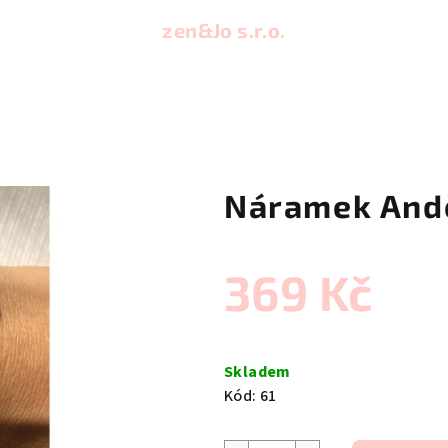
zen&Jo s.r.o.
Náramek And
369 Kč
Měrná
cena:
Skladem
Kód:
61