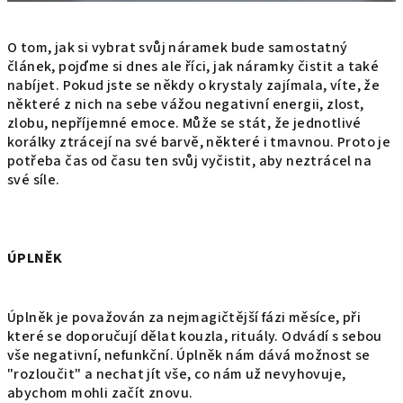
O tom, jak si vybrat svůj náramek bude samostatný
článek, pojďme si dnes ale říci, jak náramky čistit a také
nabíjet. Pokud jste se někdy o krystaly zajímala, víte, že
některé z nich na sebe vážou negativní energii, zlost,
zlobu, nepříjemné emoce. Může se stát, že jednotlivé
korálky ztrácejí na své barvě, některé i tmavnou. Proto je
potřeba čas od času ten svůj vyčistit, aby neztrácel na
své síle.
ÚPLNĚK
Úplněk je považován za nejmagičtější fázi měsíce, při
které se doporučují dělat kouzla, rituály. Odvádí s sebou
vše negativní, nefunkční. Úplněk nám dává možnost se
"rozloučit" a nechat jít vše, co nám už nevyhovuje,
abychom mohli začít znovu.