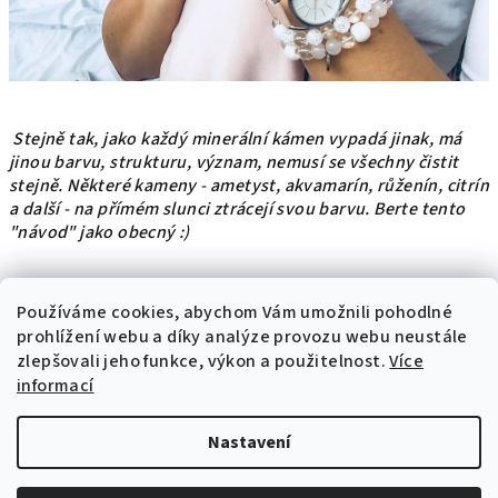
Stejně tak, jako každý minerální kámen vypadá jinak, má
jinou barvu, strukturu, význam, nemusí se všechny čistit
stejně. Některé kameny - ametyst, akvamarín, růženín, citrín
a další - na přímém slunci ztrácejí svou barvu. Berte tento
"návod" jako obecný :)
Předchozí článek
Další článek
Používáme cookies, abychom Vám umožnili pohodlné
prohlížení webu a díky analýze provozu webu neustále
zlepšovali jeho funkce, výkon a použitelnost.
Více
Z
informací
Všeobecné obchodní podmínky
Ochrana osobních údajů
á
Vrácení zboží
Kontakt
E-mail: vozdekovaj@gmail.com
p
Nastavení
a
Copyright 2026
zen&Jo s.r.o.
. Všechna práva vyhrazena.
t
Upravit nastavení cookies