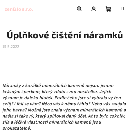
Přejít
na
zen&Jo s.r.o.
obsah
Nákupní
Hledat
Přihlášení
Úplňkové čištění náramků
košík
19.9.2022
Náramky z korálků minerálních kamenů nejsou jenom
krásným šperkem, který zdobí svou nositelku. Jejich
význam je daleko hlubší. Podle čeho jste si vybrala vy ten
svůj? Líbil se vám? Něco vás k němu táhlo? Nebo vás zaujala
jeho barva? Možná jste znala význam minerálních kamenů a
našla si takový, který splňoval daný účel. Ať to bylo cokoliv,
síla a léčivé vlastnosti minerálních kamenů jsou
prokazatelné.