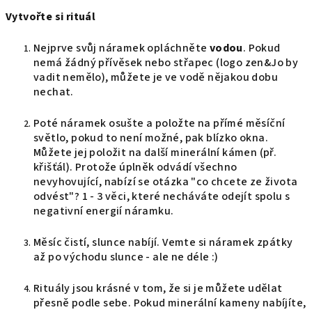
Vytvořte si rituál
Nejprve svůj náramek opláchněte
vodou
. Pokud
nemá žádný přívěsek nebo střapec (logo zen&Jo by
vadit nemělo), můžete je ve vodě nějakou dobu
nechat.
Poté náramek osušte a položte na přímé měsíční
světlo, pokud to není možné, pak blízko okna.
Můžete jej položit na další minerální kámen (př.
křišťál). Protože úplněk odvádí všechno
nevyhovující, nabízí se otázka "co chcete ze života
odvést"? 1 - 3 věci, které necháváte odejít spolu s
negativní energií náramku.
Měsíc čistí, slunce nabíjí. Vemte si náramek zpátky
až po východu slunce - ale ne déle :)
Rituály jsou krásné v tom, že si je můžete udělat
přesně podle sebe. Pokud minerální kameny nabíjíte,