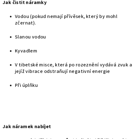
Jak čistit náramky
Vodou (pokud nemají přívěsek, který by mohl
zčernat).
Slanou vodou
Kyvadlem
V tibetské misce, která po rozeznění vydává zvuk a
jejíž vibrace odstraňují negativní energie
Při úplňku
Jak náramek nabíjet