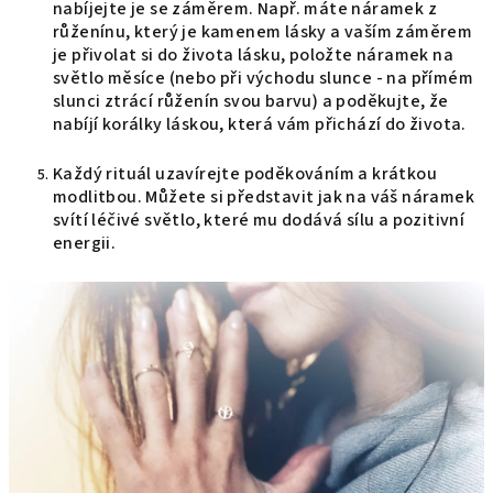
nabíjejte je se záměrem. Např. máte náramek z
růženínu, který je kamenem lásky a vaším záměrem
je přivolat si do života lásku, položte náramek na
světlo měsíce (nebo při východu slunce - na přímém
slunci ztrácí růženín svou barvu) a poděkujte, že
nabíjí korálky láskou, která vám přichází do života.
Každý rituál uzavírejte poděkováním a krátkou
modlitbou. Můžete si představit jak na váš náramek
svítí léčivé světlo, které mu dodává sílu a pozitivní
energii.